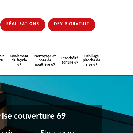
RÉALISATIONS
DEVIS GRATUIT
 69
ravalement
Nettoyage et
Habillage
Etanchéité
ou
de façade
pose de
planche de
toiture 69
69
gouttière 69
rive 69
rise couverture 69