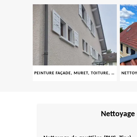
LE 69
PEINTURE FAÇADE, MURET, TOITURE, BOISERIE, FERRONERIE, GOUTTIÈRE 69
Nettoyage 