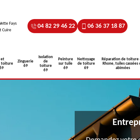
ette Fays
04 82 29 46 22
06 36 37 18 87
t Cuire
Isolation
 et
Peinture
Nettoyage
Réparation de toiture
Zinguerie
de
toiture
sur tuile
de toiture
Rhone, tuiles cassées 
69
toiture
 69
69
69
abimées
69
Entrep