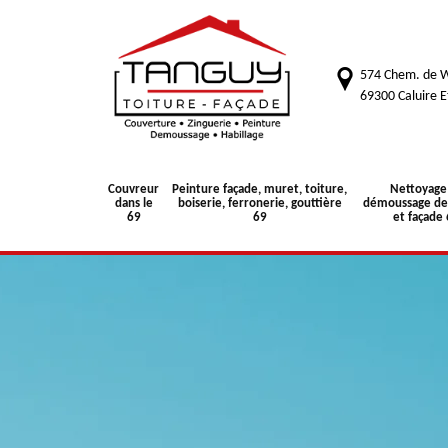
574 Chem. de W
69300 Caluire E
Couvreur
Peinture façade, muret, toiture,
Nettoyage
dans le
boiserie, ferronerie, gouttière
démoussage de 
69
69
et façade