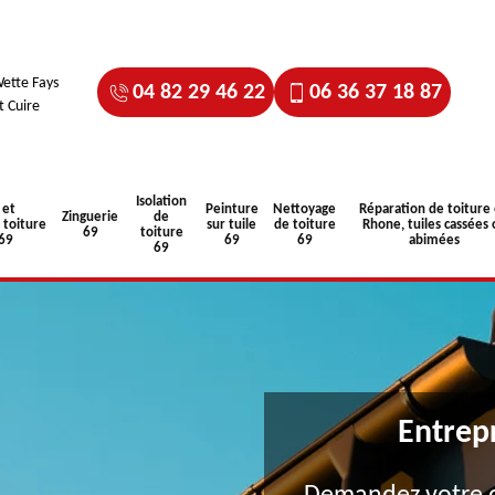
ette Fays
04 82 29 46 22
06 36 37 18 87
t Cuire
Isolation
 et
Peinture
Nettoyage
Réparation de toiture
Zinguerie
de
toiture
sur tuile
de toiture
Rhone, tuiles cassées 
69
toiture
 69
69
69
abimées
69
Entrep