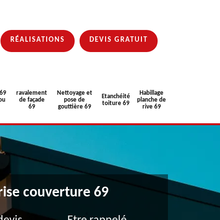
RÉALISATIONS
DEVIS GRATUIT
 69
ravalement
Nettoyage et
Habillage
Etanchéité
ou
de façade
pose de
planche de
toiture 69
69
gouttière 69
rive 69
rise couverture 69