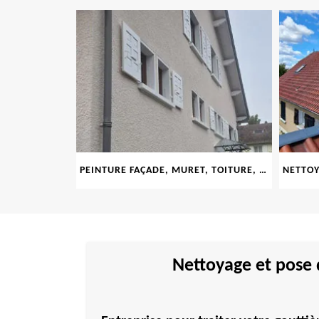
LE 69
PEINTURE FAÇADE, MURET, TOITURE, BOISERIE, FERRONERIE, GOUTTIÈRE 69
Nettoyage et pose 