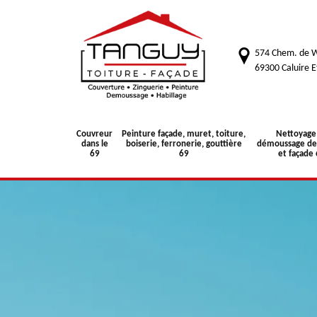
574 Chem. de W
69300 Caluire E
Couvreur
Peinture façade, muret, toiture,
Nettoyage
dans le
boiserie, ferronerie, gouttière
démoussage de 
69
69
et façade