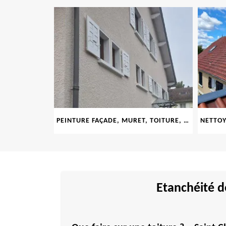
LE 69
PEINTURE FAÇADE, MURET, TOITURE, BOISERIE, FERRONERIE, GOUTTIÈRE 69
Etanchéité d