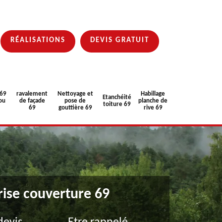
RÉALISATIONS
DEVIS GRATUIT
 69
ravalement
Nettoyage et
Habillage
Etanchéité
ou
de façade
pose de
planche de
toiture 69
69
gouttière 69
rive 69
rise couverture 69