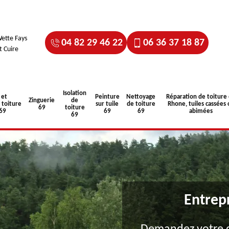
ette Fays
04 82 29 46 22
06 36 37 18 87
t Cuire
Isolation
 et
Peinture
Nettoyage
Réparation de toiture
Zinguerie
de
toiture
sur tuile
de toiture
Rhone, tuiles cassées 
69
toiture
 69
69
69
abimées
69
Entrep