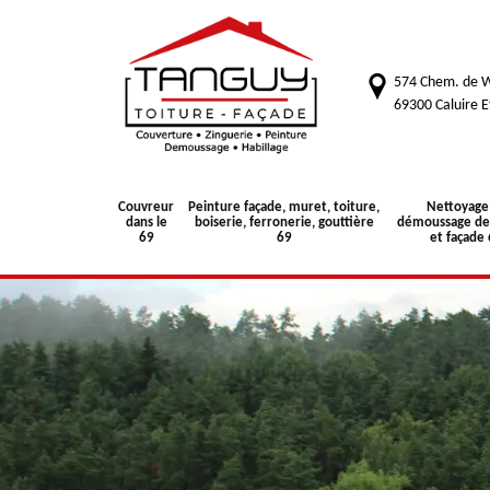
574 Chem. de W
69300 Caluire E
Couvreur
Peinture façade, muret, toiture,
Nettoyage
dans le
boiserie, ferronerie, gouttière
démoussage de 
69
69
et façade