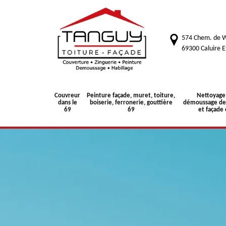
574 Chem. de W
69300 Caluire E
Couvreur
Peinture façade, muret, toiture,
Nettoyage
dans le
boiserie, ferronerie, gouttière
démoussage de 
69
69
et façade