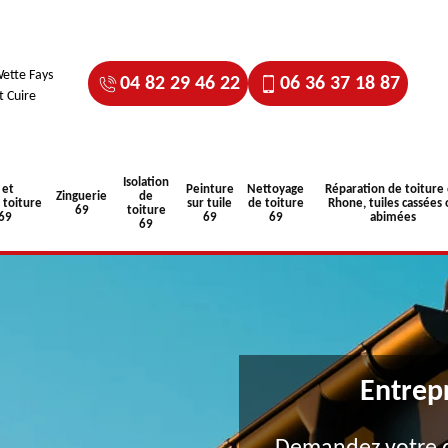
ette Fays
04 82 29 46 22
06 36 37 18 87
t Cuire
Isolation
 et
Peinture
Nettoyage
Réparation de toiture
Zinguerie
de
toiture
sur tuile
de toiture
Rhone, tuiles cassées 
69
toiture
 69
69
69
abimées
69
Entrep