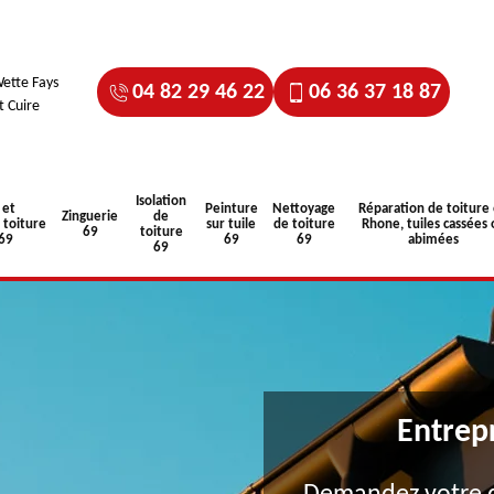
ette Fays
04 82 29 46 22
06 36 37 18 87
t Cuire
Isolation
 et
Peinture
Nettoyage
Réparation de toiture
Zinguerie
de
toiture
sur tuile
de toiture
Rhone, tuiles cassées 
69
toiture
 69
69
69
abimées
69
Entrep