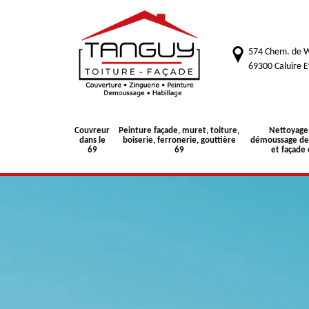
574 Chem. de W
69300 Caluire E
Couvreur
Peinture façade, muret, toiture,
Nettoyage
dans le
boiserie, ferronerie, gouttière
démoussage de 
69
69
et façade