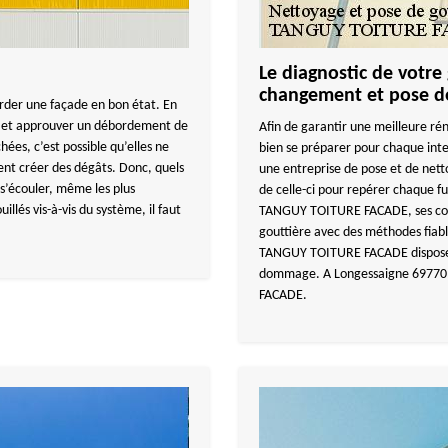
Le diagnostic de votre
changement et pose de
arder une façade en bon état. En
es et approuver un débordement de
Afin de garantir une meilleure rén
ées, c’est possible qu’elles ne
bien se préparer pour chaque int
ent créer des dégâts. Donc, quels
une entreprise de pose et de nett
s’écouler, même les plus
de celle-ci pour repérer chaque fui
illés vis-à-vis du système, il faut
TANGUY TOITURE FACADE, ses couvr
gouttière avec des méthodes fiab
TANGUY TOITURE FACADE dispose a
dommage. A Longessaigne 69770,
FACADE.