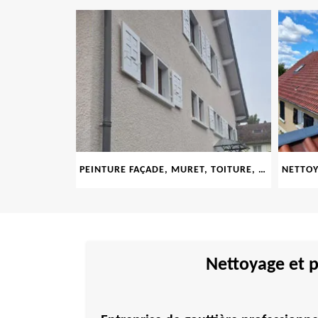
LE 69
PEINTURE FAÇADE, MURET, TOITURE, BOISERIE, FERRONERIE, GOUTTIÈRE 69
Nettoyage et p