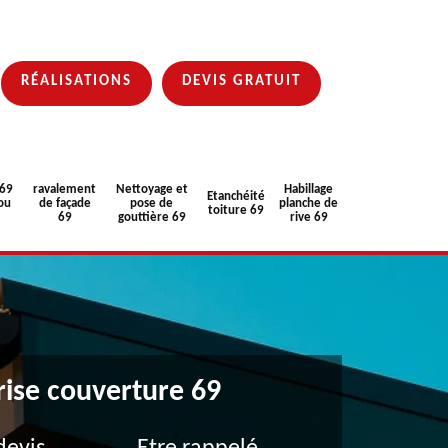
RÉALISATIONS
DEVIS GRATUIT
 69
ravalement
Nettoyage et
Habillage
Etanchéité
ou
de façade
pose de
planche de
toiture 69
69
gouttière 69
rive 69
rise couverture 69