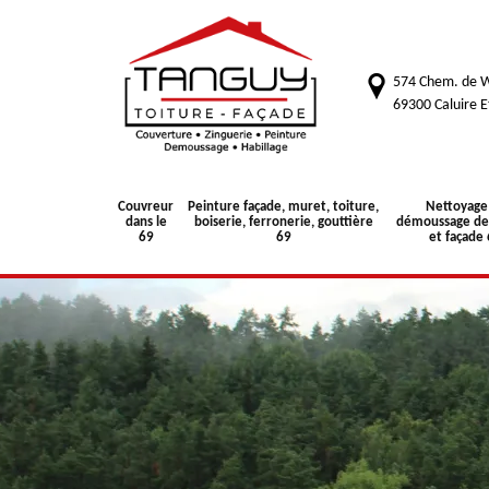
574 Chem. de W
69300 Caluire E
Couvreur
Peinture façade, muret, toiture,
Nettoyage
dans le
boiserie, ferronerie, gouttière
démoussage de 
69
69
et façade