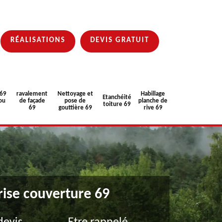
RÉALISATIONS
DEVIS GRATUIT
 69
ravalement
Nettoyage et
Habillage
Etanchéité
ou
de façade
pose de
planche de
toiture 69
69
gouttière 69
rive 69
rise couverture 69