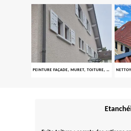
LE 69
PEINTURE FAÇADE, MURET, TOITURE, BOISERIE, FERRONERIE, GOUTTIÈRE 69
Etanchéi