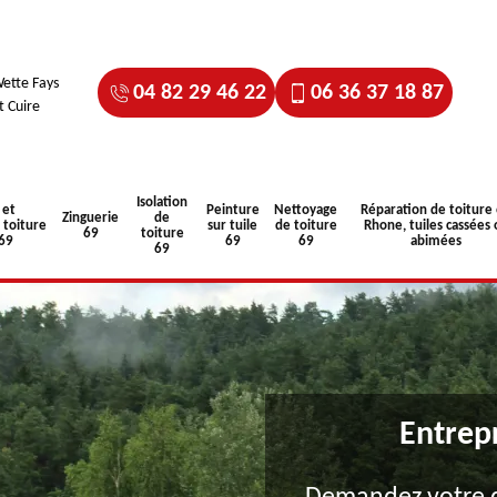
ette Fays
04 82 29 46 22
06 36 37 18 87
t Cuire
Isolation
 et
Peinture
Nettoyage
Réparation de toiture
Zinguerie
de
toiture
sur tuile
de toiture
Rhone, tuiles cassées 
69
toiture
 69
69
69
abimées
69
Entrep