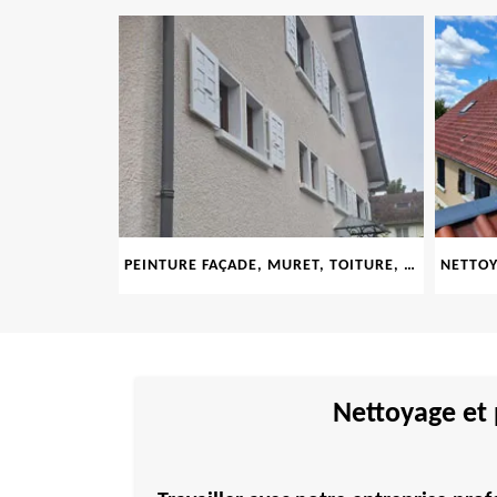
LE 69
PEINTURE FAÇADE, MURET, TOITURE, BOISERIE, FERRONERIE, GOUTTIÈRE 69
Nettoyage et 