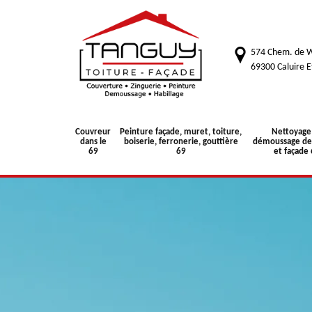
574 Chem. de W
69300 Caluire E
Couvreur
Peinture façade, muret, toiture,
Nettoyage
dans le
boiserie, ferronerie, gouttière
démoussage de 
69
69
et façade