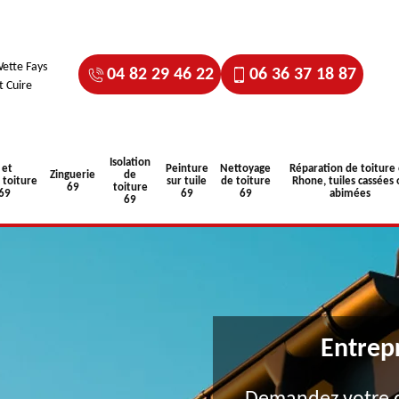
ette Fays
04 82 29 46 22
06 36 37 18 87
t Cuire
Isolation
 et
Peinture
Nettoyage
Réparation de toiture
Zinguerie
de
toiture
sur tuile
de toiture
Rhone, tuiles cassées 
69
toiture
 69
69
69
abimées
69
Entrep