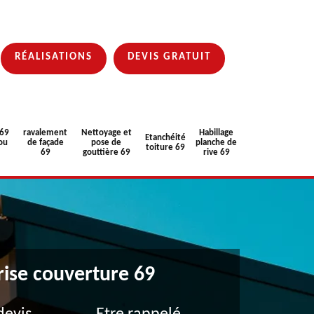
RÉALISATIONS
DEVIS GRATUIT
 69
ravalement
Nettoyage et
Habillage
Etanchéité
ou
de façade
pose de
planche de
toiture 69
69
gouttière 69
rive 69
rise couverture 69