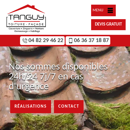
MENU
DEVIS GRATUIT
04 82 29 46 22
06 36 37 18 87
Nos sommes disponibles
24h/24 7j/7 en cas
d'urgence
RÉALISATIONS
CONTACT