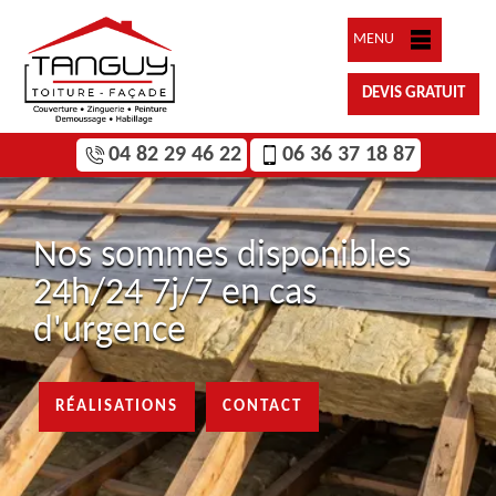
MENU
DEVIS GRATUIT
04 82 29 46 22
06 36 37 18 87
Nos sommes disponibles
24h/24 7j/7 en cas
d'urgence
RÉALISATIONS
CONTACT