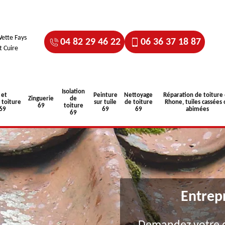
ette Fays
04 82 29 46 22
06 36 37 18 87
t Cuire
Isolation
 et
Peinture
Nettoyage
Réparation de toiture
Zinguerie
de
toiture
sur tuile
de toiture
Rhone, tuiles cassées 
69
toiture
 69
69
69
abimées
69
Entrep