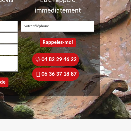
devis
Etre rappelé
t
immediatement
04 82 29 46 22
06 36 37 18 87