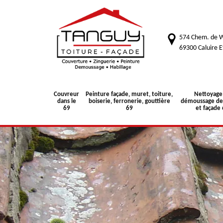
574 Chem. de W
69300 Caluire E
Couvreur
Peinture façade, muret, toiture,
Nettoyage
dans le
boiserie, ferronerie, gouttière
démoussage de 
69
69
et façade