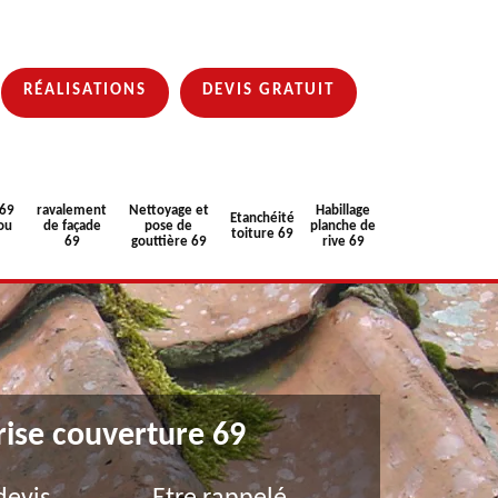
RÉALISATIONS
DEVIS GRATUIT
 69
ravalement
Nettoyage et
Habillage
Etanchéité
ou
de façade
pose de
planche de
toiture 69
69
gouttière 69
rive 69
rise couverture 69