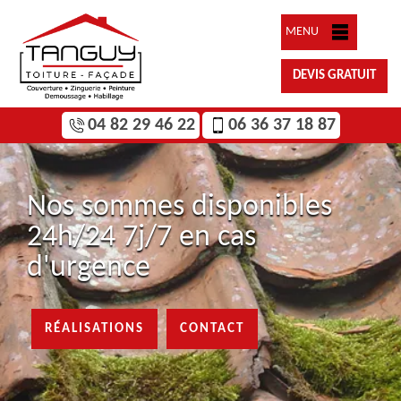
MENU
DEVIS GRATUIT
04 82 29 46 22
06 36 37 18 87
Nos sommes disponibles
24h/24 7j/7 en cas
d'urgence
RÉALISATIONS
CONTACT