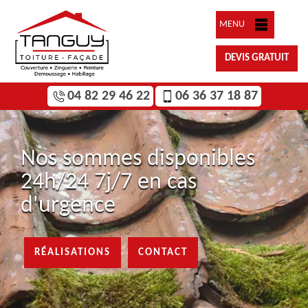
MENU
DEVIS GRATUIT
04 82 29 46 22
06 36 37 18 87
Nos sommes disponibles
24h/24 7j/7 en cas
d'urgence
RÉALISATIONS
CONTACT