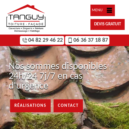
MENU
DEVIS GRATUIT
04 82 29 46 22
06 36 37 18 87
Nos sommes disponibles
24h/24 7j/7 en cas
d'urgence
RÉALISATIONS
CONTACT