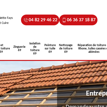
ette Fays
04 82 29 46 22
06 36 37 18 87
t Cuire
Isolation
 et
Peinture
Nettoyage
Réparation de toiture
Zinguerie
de
toiture
sur tuile
de toiture
Rhone, tuiles cassées 
69
toiture
 69
69
69
abimées
69
Entrep