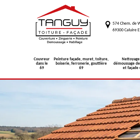
574 Chem. de W
69300 Caluire E
Couvreur
Peinture façade, muret, toiture,
Nettoyage
dans le
boiserie, ferronerie, gouttière
démoussage de 
69
69
et façade