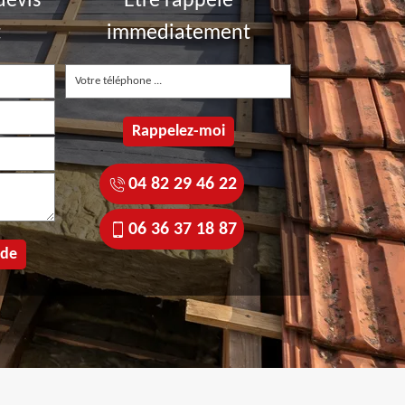
devis
Etre rappelé
t
immediatement
04 82 29 46 22
06 36 37 18 87