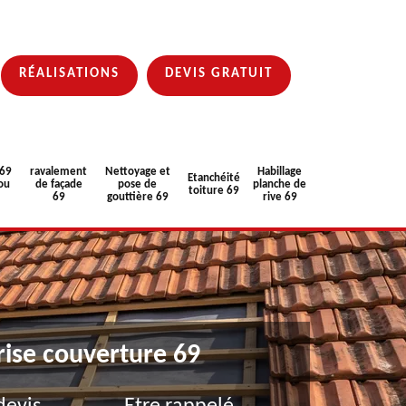
RÉALISATIONS
DEVIS GRATUIT
 69
ravalement
Nettoyage et
Habillage
Etanchéité
ou
de façade
pose de
planche de
toiture 69
69
gouttière 69
rive 69
rise couverture 69