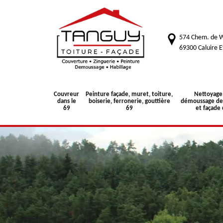
574 Chem. de W
69300 Caluire E
Couvreur
Peinture façade, muret, toiture,
Nettoyage
dans le
boiserie, ferronerie, gouttière
démoussage de 
69
69
et façade