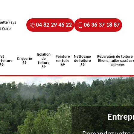
ette Fays
04 82 29 46 22
06 36 37 18 87
t Cuire
Isolation
 et
Peinture
Nettoyage
Réparation de toiture
Zinguerie
de
toiture
sur tuile
de toiture
Rhone, tuiles cassées 
69
toiture
 69
69
69
abimées
69
Entrep