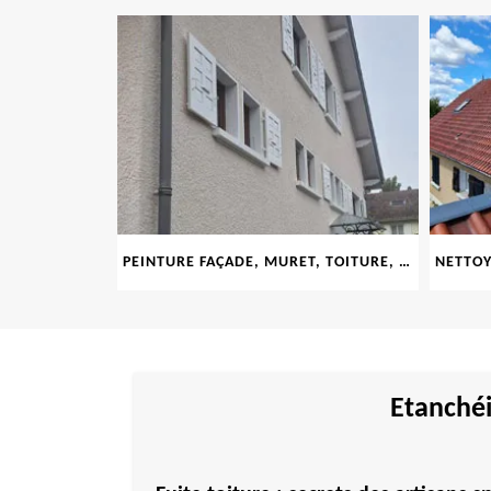
LE 69
PEINTURE FAÇADE, MURET, TOITURE, BOISERIE, FERRONERIE, GOUTTIÈRE 69
Etanchéi