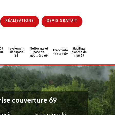
RÉALISATIONS
DEVIS GRATUIT
 69
ravalement
Nettoyage et
Habillage
Etanchéité
ou
de façade
pose de
planche de
toiture 69
69
gouttière 69
rive 69
rise couverture 69