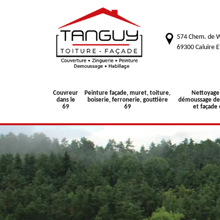
574 Chem. de W
69300 Caluire E
Couvreur
Peinture façade, muret, toiture,
Nettoyage
dans le
boiserie, ferronerie, gouttière
démoussage de 
69
69
et façade