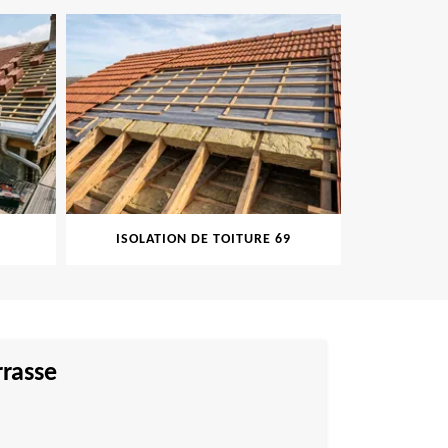
ISOLATION DE TOITURE 69
PEINT
rrasse