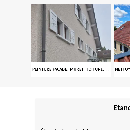
LE 69
PEINTURE FAÇADE, MURET, TOITURE, BOISERIE, FERRONERIE, GOUTTIÈRE 69
Etanc