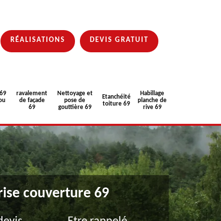
RÉALISATIONS
DEVIS GRATUIT
 69
ravalement
Nettoyage et
Habillage
Etanchéité
ou
de façade
pose de
planche de
toiture 69
69
gouttière 69
rive 69
rise couverture 69