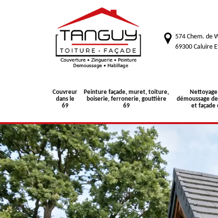
574 Chem. de W
69300 Caluire E
Couvreur
Peinture façade, muret, toiture,
Nettoyage
dans le
boiserie, ferronerie, gouttière
démoussage de 
69
69
et façade