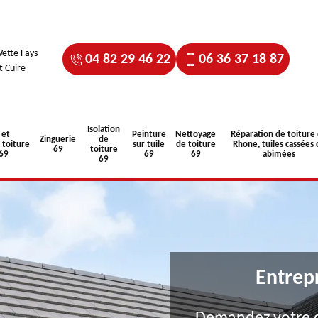
ette Fays
04 82 29 46 22
06 36 37 18 87
t Cuire
Isolation
 et
Peinture
Nettoyage
Réparation de toiture
Zinguerie
de
toiture
sur tuile
de toiture
Rhone, tuiles cassées 
69
toiture
 69
69
69
abimées
69
Entrep