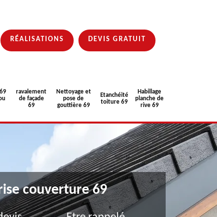
RÉALISATIONS
DEVIS GRATUIT
 69
ravalement
Nettoyage et
Habillage
Etanchéité
ou
de façade
pose de
planche de
toiture 69
69
gouttière 69
rive 69
rise couverture 69