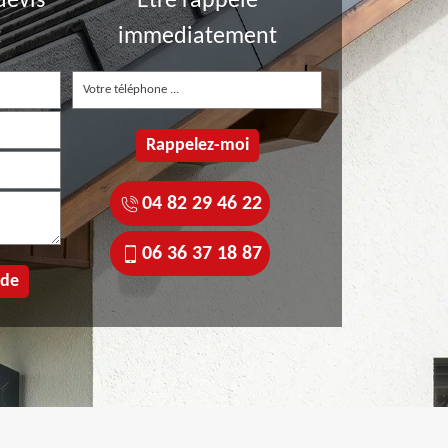
devis
Etre rappelé
t
immediatement
04 82 29 46 22
06 36 37 18 87