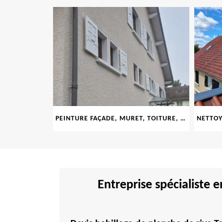
LE 69
PEINTURE FAÇADE, MURET, TOITURE, BOISERIE, FERRONERIE, GOUTTIÈRE 69
Entreprise spécialiste 