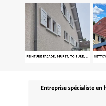
LE 69
PEINTURE FAÇADE, MURET, TOITURE, BOISERIE, FERRONERIE, GOUTTIÈRE 69
Entreprise spécialiste en