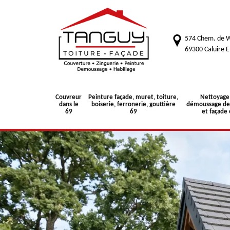
574 Chem. de W
69300 Caluire E
Couvreur
Peinture façade, muret, toiture,
Nettoyage
dans le
boiserie, ferronerie, gouttière
démoussage de 
69
69
et façade