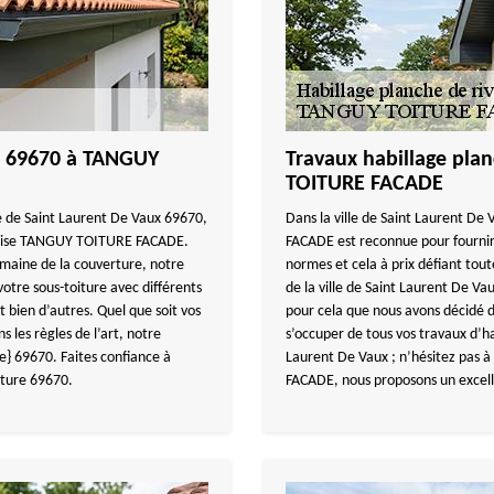
re 69670 à TANGUY
Travaux habillage pla
TOITURE FACADE
lle de Saint Laurent De Vaux 69670,
Dans la ville de Saint Laurent D
reprise TANGUY TOITURE FACADE.
FACADE est reconnue pour fournir
omaine de la couverture, notre
normes et cela à prix défiant tou
tre sous-toiture avec différents
de la ville de Saint Laurent De Va
t bien d’autres. Quel que soit vos
pour cela que nous avons décidé d’
s les règles de l’art, notre
s’occuper de tous vos travaux d’ha
le} 69670. Faites confiance à
Laurent De Vaux ; n’hésitez pas
ture 69670.
FACADE, nous proposons un excelle