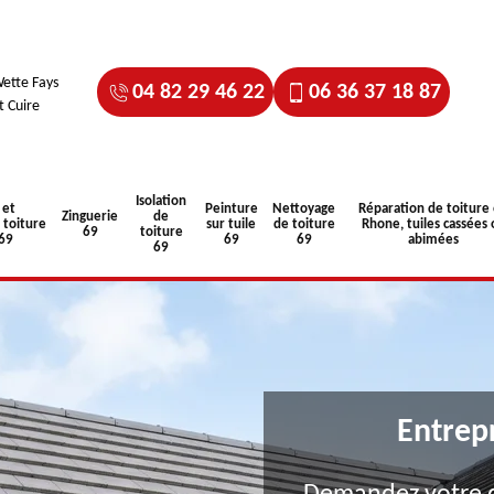
ette Fays
04 82 29 46 22
06 36 37 18 87
t Cuire
Isolation
 et
Peinture
Nettoyage
Réparation de toiture
Zinguerie
de
toiture
sur tuile
de toiture
Rhone, tuiles cassées 
69
toiture
 69
69
69
abimées
69
Entrep