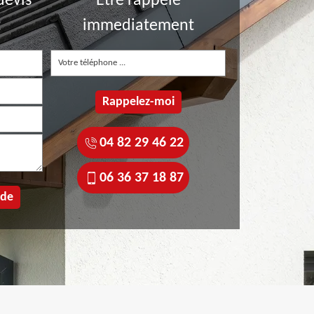
devis
Etre rappelé
t
immediatement
04 82 29 46 22
06 36 37 18 87