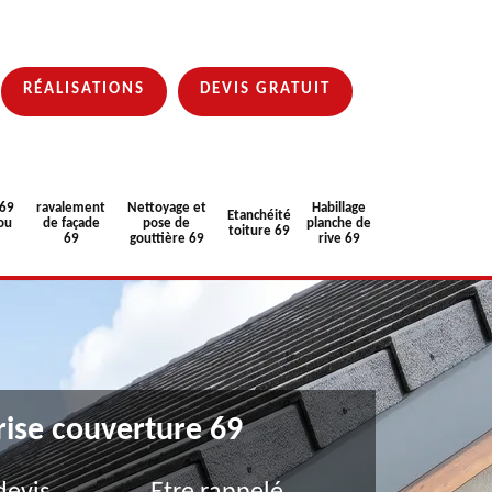
RÉALISATIONS
DEVIS GRATUIT
 69
ravalement
Nettoyage et
Habillage
Etanchéité
ou
de façade
pose de
planche de
toiture 69
69
gouttière 69
rive 69
rise couverture 69