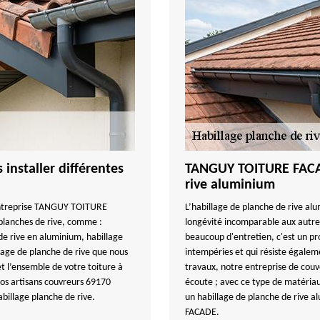
nstaller différentes
TANGUY TOITURE FACAD
rive aluminium
 entreprise TANGUY TOITURE
L’habillage de planche de rive alu
 planches de rive, comme :
longévité incomparable aux autre
de rive en aluminium, habillage
beaucoup d'entretien, c'est un pro
llage de planche de rive que nous
intempéries et qui résiste égalem
t l’ensemble de votre toiture à
travaux, notre entreprise de co
nos artisans couvreurs 69170
écoute ; avec ce type de matériau,
billage planche de rive.
un habillage de planche de rive 
FACADE.