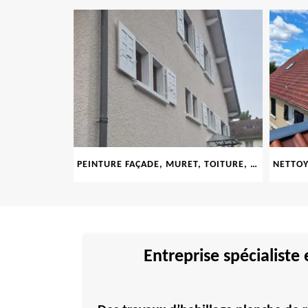
LE 69
PEINTURE FAÇADE, MURET, TOITURE, BOISERIE, FERRONERIE, GOUTTIÈRE 69
Entreprise spécialiste