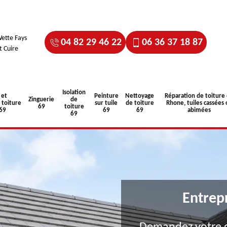
ette Fays
04 82 29 46 22
06 36 37 18 87
t Cuire
Isolation
 et
Peinture
Nettoyage
Réparation de toiture
Zinguerie
de
toiture
sur tuile
de toiture
Rhone, tuiles cassées 
69
toiture
 69
69
69
abimées
69
Entrep