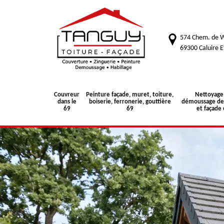
574 Chem. de W
69300 Caluire E
Couvreur
Peinture façade, muret, toiture,
Nettoyage
dans le
boiserie, ferronerie, gouttière
démoussage de 
69
69
et façade