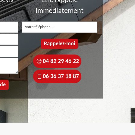
devis
Etre rappelé
t
immediatement
04 82 29 46 22
06 36 37 18 87