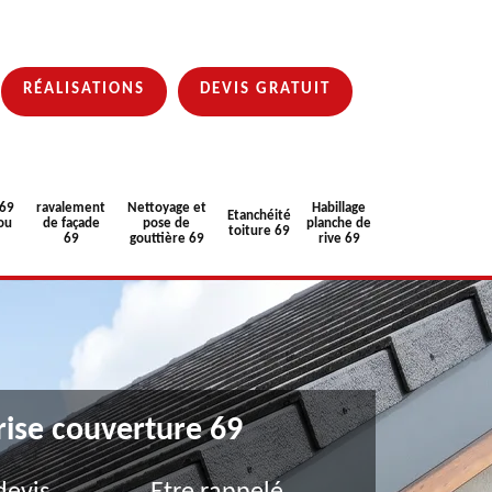
RÉALISATIONS
DEVIS GRATUIT
 69
ravalement
Nettoyage et
Habillage
Etanchéité
ou
de façade
pose de
planche de
toiture 69
69
gouttière 69
rive 69
rise couverture 69