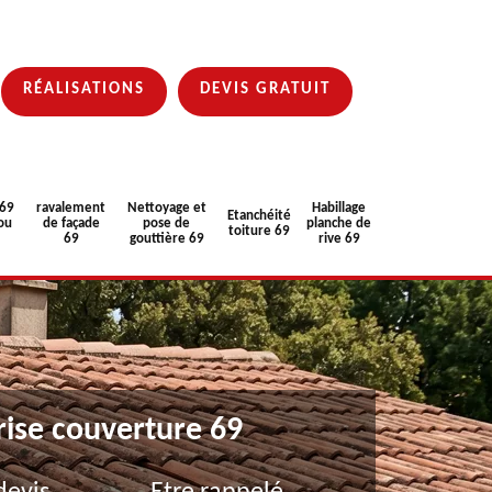
RÉALISATIONS
DEVIS GRATUIT
 69
ravalement
Nettoyage et
Habillage
Etanchéité
ou
de façade
pose de
planche de
toiture 69
69
gouttière 69
rive 69
rise couverture 69