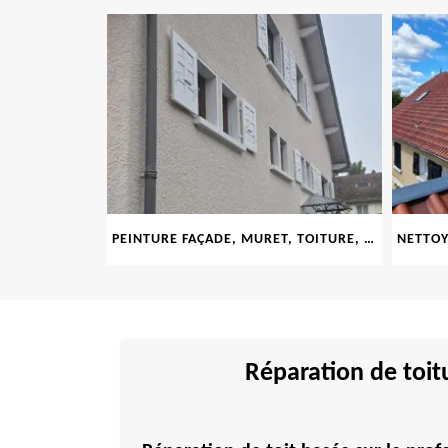
LE 69
PEINTURE FAÇADE, MURET, TOITURE, BOISERIE, FERRONERIE, GOUTTIÈRE 69
Réparation de toit