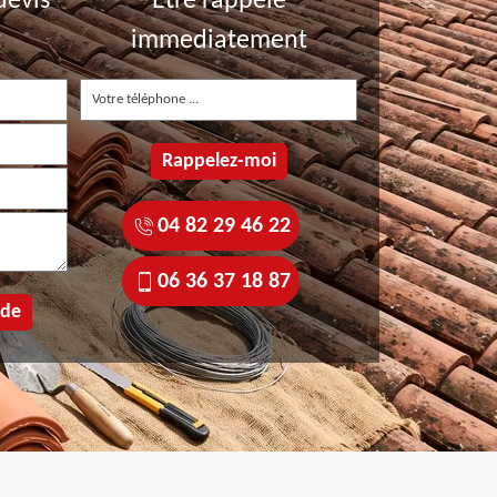
devis
Etre rappelé
t
immediatement
04 82 29 46 22
06 36 37 18 87