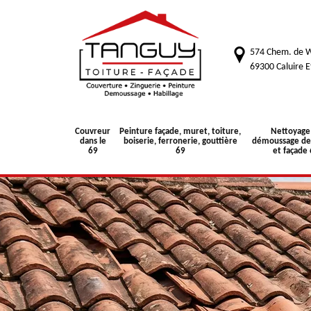
574 Chem. de W
69300 Caluire E
Couvreur
Peinture façade, muret, toiture,
Nettoyage
dans le
boiserie, ferronerie, gouttière
démoussage de 
69
69
et façade