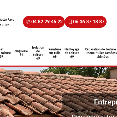
ette Fays
04 82 29 46 22
06 36 37 18 87
t Cuire
Isolation
 et
Peinture
Nettoyage
Réparation de toiture
Zinguerie
de
toiture
sur tuile
de toiture
Rhone, tuiles cassées 
69
toiture
 69
69
69
abimées
69
Entrep