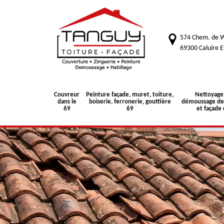
574 Chem. de W
69300 Caluire E
Couvreur
Peinture façade, muret, toiture,
Nettoyage
dans le
boiserie, ferronerie, gouttière
démoussage de 
69
69
et façade