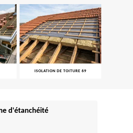
ISOLATION DE TOITURE 69
PEINTURE S
me d'étanchéité