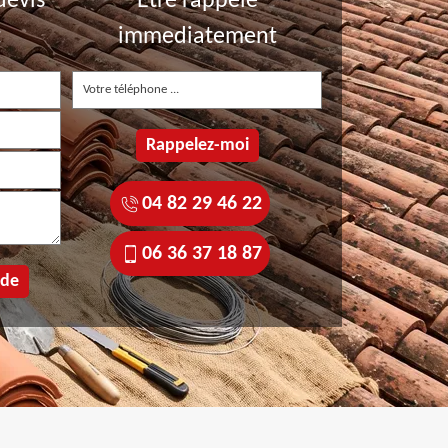
devis
Etre rappelé
t
immediatement
04 82 29 46 22
06 36 37 18 87