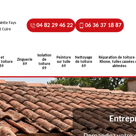
ette Fays
04 82 29 46 22
06 36 37 18 87
t Cuire
Isolation
 et
Peinture
Nettoyage
Réparation de toiture
Zinguerie
de
toiture
sur tuile
de toiture
Rhone, tuiles cassées 
69
toiture
 69
69
69
abimées
69
Entrep