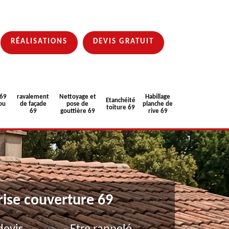
RÉALISATIONS
DEVIS GRATUIT
 69
ravalement
Nettoyage et
Habillage
Etanchéité
ou
de façade
pose de
planche de
toiture 69
69
gouttière 69
rive 69
rise couverture 69