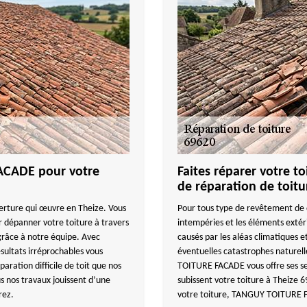
ACADE pour votre
Faites réparer votre t
de réparation de toitu
rture qui œuvre en Theize. Vous
Pour tous type de revêtement de c
r dépanner votre toiture à travers
intempéries et les éléments extér
 grâce à notre équipe. Avec
causés par les aléas climatiques
sultats irréprochables vous
éventuelles catastrophes naturell
aration difficile de toit que nos
TOITURE FACADE vous offre ses ser
s nos travaux jouissent d’une
subissent votre toiture à Theize 6
rez.
votre toiture, TANGUY TOITURE F