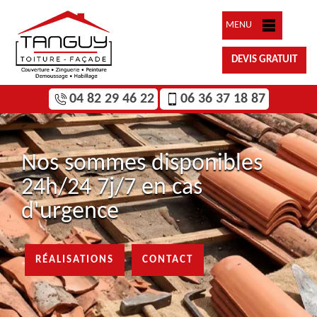
MENU
DEVIS GRATUIT
04 82 29 46 22
06 36 37 18 87
Nos sommes disponibles
24h/24 7j/7 en cas
d'urgence
RÉALISATIONS
CONTACT