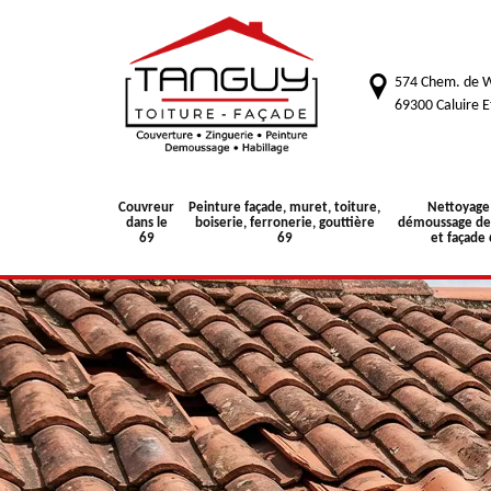
574 Chem. de W
69300 Caluire E
Couvreur
Peinture façade, muret, toiture,
Nettoyage
dans le
boiserie, ferronerie, gouttière
démoussage de 
69
69
et façade