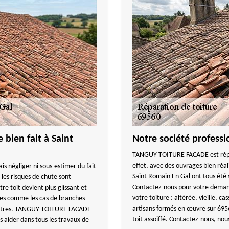
 bien fait à Saint
Notre société professi
TANGUY TOITURE FACADE est réput
effet, avec des ouvrages bien réali
is négliger ni sous-estimer du fait
Saint Romain En Gal ont tous été s
 les risques de chute sont
Contactez-nous pour votre demand
re toit devient plus glissant et
votre toiture : altérée, vieille, ca
cles comme les cas de branches
artisans formés en œuvre sur 6956
et autres. TANGUY TOITURE FACADE
toit assoiffé. Contactez-nous, no
s aider dans tous les travaux de