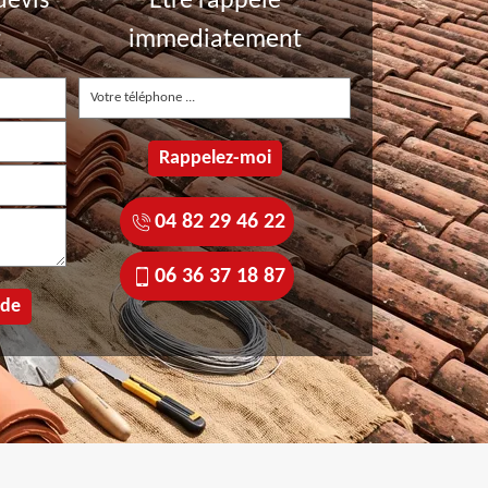
devis
Etre rappelé
t
immediatement
04 82 29 46 22
06 36 37 18 87