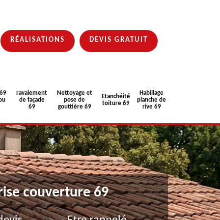
RÉALISATIONS
DEVIS GRATUIT
 69
ravalement
Nettoyage et
Habillage
Etanchéité
ou
de façade
pose de
planche de
toiture 69
69
gouttière 69
rive 69
rise couverture 69