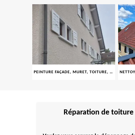
69
PEINTURE FAÇADE, MURET, TOITURE, BOISERIE, FERRONERIE, GOUTTIÈRE 69
Réparation de toiture