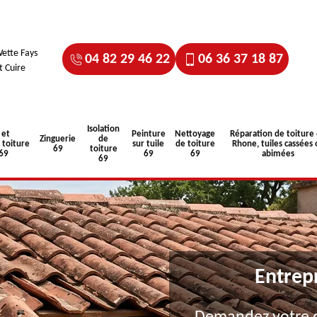
ette Fays
04 82 29 46 22
06 36 37 18 87
t Cuire
Isolation
 et
Peinture
Nettoyage
Réparation de toiture
Zinguerie
de
toiture
sur tuile
de toiture
Rhone, tuiles cassées 
69
toiture
 69
69
69
abimées
69
Entrep