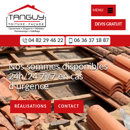
MENU
DEVIS GRATUIT
04 82 29 46 22
06 36 37 18 87
Nos sommes disponibles
24h/24 7j/7 en cas
d'urgence
RÉALISATIONS
CONTACT