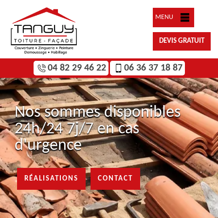
MENU
DEVIS GRATUIT
04 82 29 46 22
06 36 37 18 87
Nos sommes disponibles
24h/24 7j/7 en cas
d'urgence
RÉALISATIONS
CONTACT