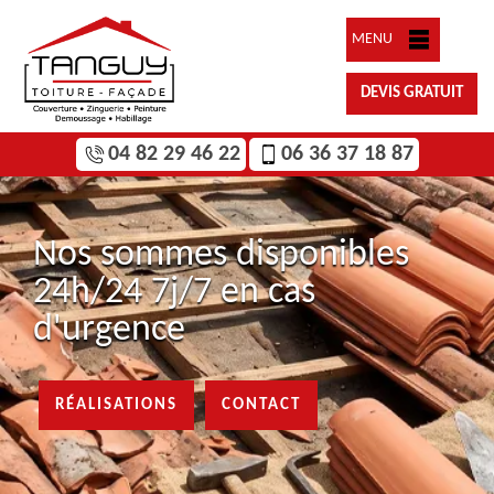
MENU
DEVIS GRATUIT
04 82 29 46 22
06 36 37 18 87
Nos sommes disponibles
24h/24 7j/7 en cas
d'urgence
RÉALISATIONS
CONTACT