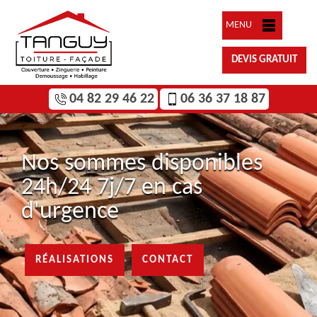
MENU
DEVIS GRATUIT
04 82 29 46 22
06 36 37 18 87
Nos sommes disponibles
24h/24 7j/7 en cas
d'urgence
RÉALISATIONS
CONTACT