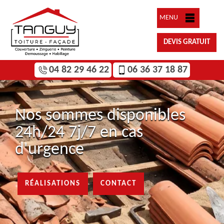
MENU
DEVIS GRATUIT
04 82 29 46 22
06 36 37 18 87
Nos sommes disponibles
24h/24 7j/7 en cas
d'urgence
RÉALISATIONS
CONTACT