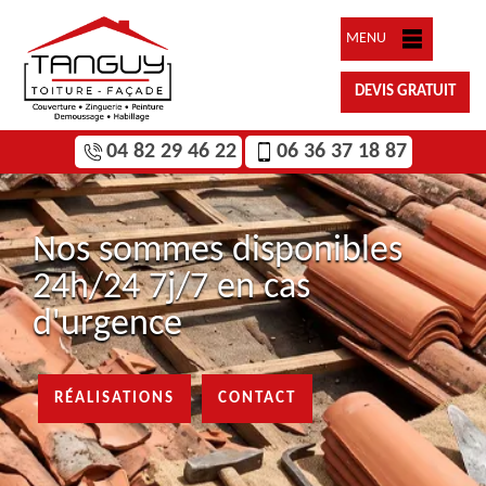
MENU
DEVIS GRATUIT
04 82 29 46 22
06 36 37 18 87
Nos sommes disponibles
24h/24 7j/7 en cas
d'urgence
RÉALISATIONS
CONTACT