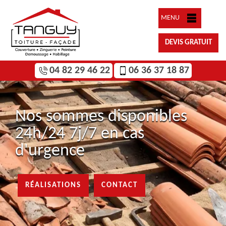
MENU
DEVIS GRATUIT
04 82 29 46 22
06 36 37 18 87
Nos sommes disponibles
24h/24 7j/7 en cas
d'urgence
RÉALISATIONS
CONTACT