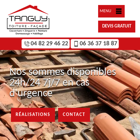
MENU
DEVIS GRATUIT
04 82 29 46 22
06 36 37 18 87
Nos sommes disponibles
24h/24 7j/7 en cas
d'urgence
RÉALISATIONS
CONTACT