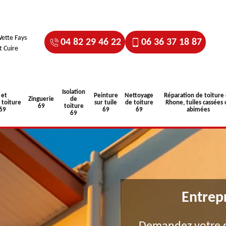
ette Fays
04 82 29 46 22
06 36 37 18 87
t Cuire
Isolation
 et
Peinture
Nettoyage
Réparation de toiture
Zinguerie
de
toiture
sur tuile
de toiture
Rhone, tuiles cassées 
69
toiture
 69
69
69
abimées
69
Entrep