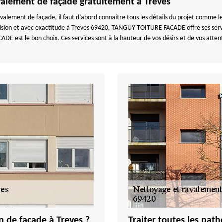
valement de façade gratuitement à Treves
lement de façade, il faut d’abord connaitre tous les détails du projet comme le 
écision et avec exactitude à Treves 69420, TANGUY TOITURE FACADE offre ses servi
 est le bon choix. Ces services sont à la hauteur de vos désirs et de vos atten
n de façade à Treves ?
Traiter toutes les pat