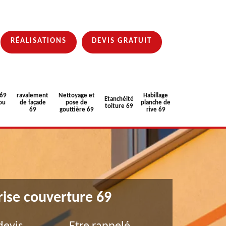
RÉALISATIONS
DEVIS GRATUIT
 69
ravalement
Nettoyage et
Habillage
Etanchéité
ou
de façade
pose de
planche de
toiture 69
69
gouttière 69
rive 69
rise couverture 69