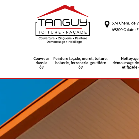
574 Chem. de W
69300 Caluire E
Couvreur
Peinture façade, muret, toiture,
Nettoyage
dans le
boiserie, ferronerie, gouttière
démoussage de 
69
69
et façade