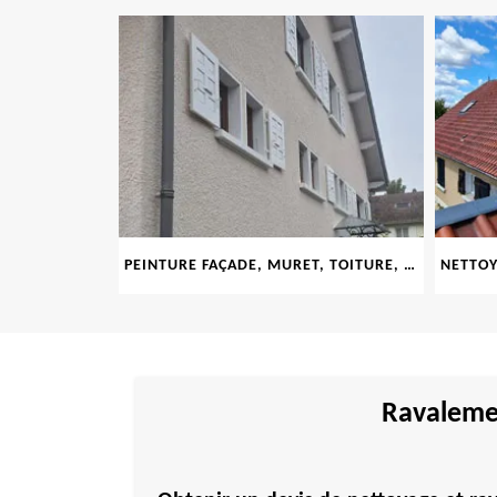
LE 69
PEINTURE FAÇADE, MURET, TOITURE, BOISERIE, FERRONERIE, GOUTTIÈRE 69
Ravalemen