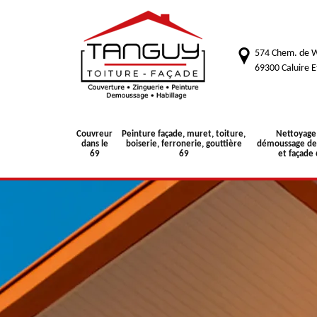
574 Chem. de W
69300 Caluire E
Couvreur
Peinture façade, muret, toiture,
Nettoyage
dans le
boiserie, ferronerie, gouttière
démoussage de 
69
69
et façade