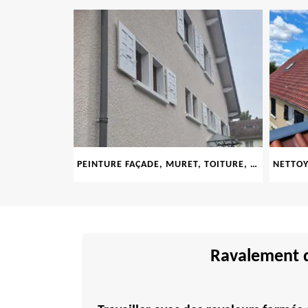
LE 69
PEINTURE FAÇADE, MURET, TOITURE, BOISERIE, FERRONERIE, GOUTTIÈRE 69
Ravalement d