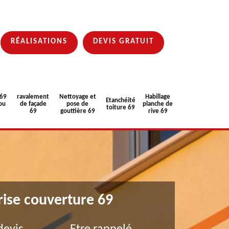
RÉALISATIONS
DEVIS GRATUIT
 69
ravalement
Nettoyage et
Habillage
Etanchéité
ou
de façade
pose de
planche de
toiture 69
69
gouttière 69
rive 69
rise couverture 69