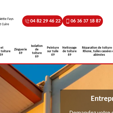
ette Fays
04 82 29 46 22
06 36 37 18 87
t Cuire
Isolation
 et
Peinture
Nettoyage
Réparation de toiture
Zinguerie
de
toiture
sur tuile
de toiture
Rhone, tuiles cassées 
69
toiture
 69
69
69
abimées
69
Entrep