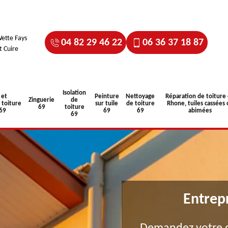
ette Fays
04 82 29 46 22
06 36 37 18 87
t Cuire
Isolation
 et
Peinture
Nettoyage
Réparation de toiture
Zinguerie
de
toiture
sur tuile
de toiture
Rhone, tuiles cassées 
69
toiture
 69
69
69
abimées
69
Entrep