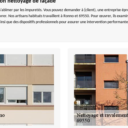
n nettoyage de façade
’abîmer par les impuretés. Vous pouvez demander à {client), une entreprise ép
rer. Nos artisans habitués travaillent à Ronno et 69550. Pour œuvrer, ils exami
nsi que des dispositifs professionnels pour assurer une intervention performant