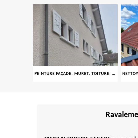
LE 69
PEINTURE FAÇADE, MURET, TOITURE, BOISERIE, FERRONERIE, GOUTTIÈRE 69
Ravalemen