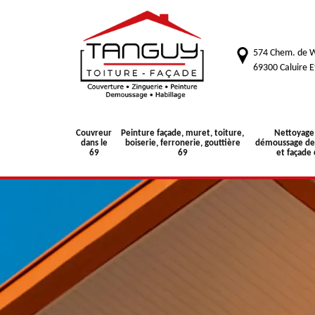
574 Chem. de W
69300 Caluire E
Couvreur
Peinture façade, muret, toiture,
Nettoyage
dans le
boiserie, ferronerie, gouttière
démoussage de 
69
69
et façade