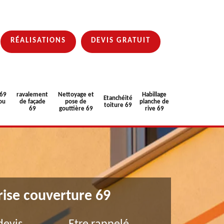
RÉALISATIONS
DEVIS GRATUIT
 69
ravalement
Nettoyage et
Habillage
Etanchéité
ou
de façade
pose de
planche de
toiture 69
69
gouttière 69
rive 69
rise couverture 69