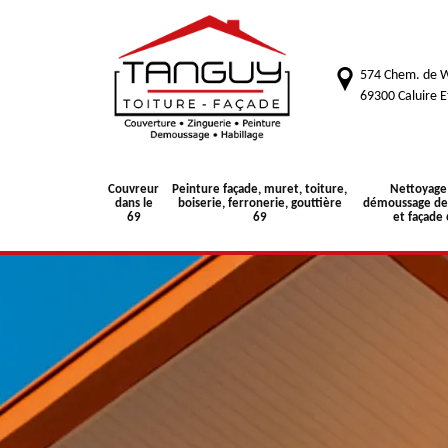
574 Chem. de W
69300 Caluire E
Couvreur
Peinture façade, muret, toiture,
Nettoyage
dans le
boiserie, ferronerie, gouttière
démoussage de 
69
69
et façade