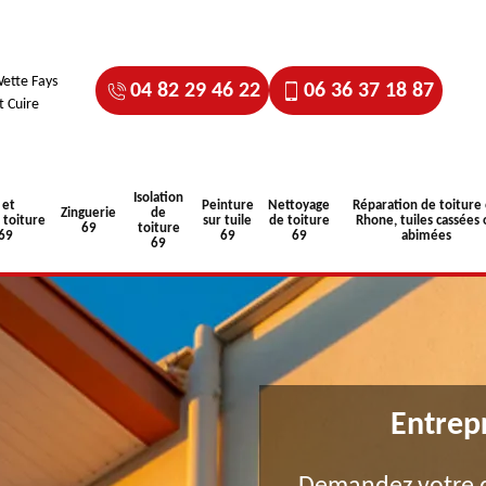
ette Fays
04 82 29 46 22
06 36 37 18 87
t Cuire
Isolation
 et
Peinture
Nettoyage
Réparation de toiture
Zinguerie
de
toiture
sur tuile
de toiture
Rhone, tuiles cassées 
69
toiture
 69
69
69
abimées
69
Entrep