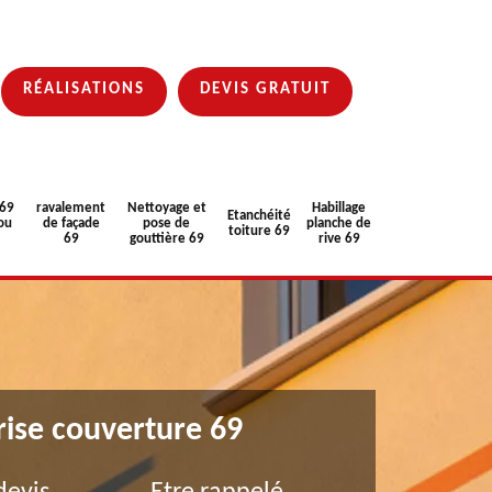
RÉALISATIONS
DEVIS GRATUIT
 69
ravalement
Nettoyage et
Habillage
Etanchéité
ou
de façade
pose de
planche de
toiture 69
69
gouttière 69
rive 69
rise couverture 69