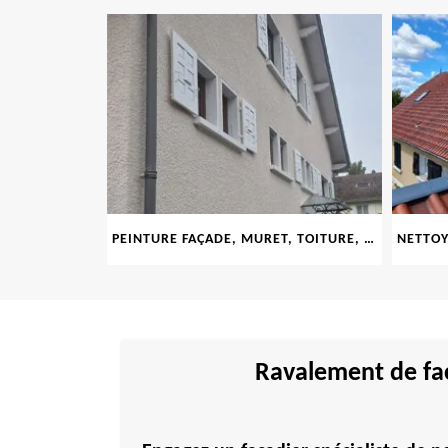
E 69
PEINTURE FAÇADE, MURET, TOITURE, BOISERIE, FERRONERIE, GOUTTIÈRE 69
Ravalement de faç