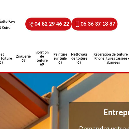
ette Fays
04 82 29 46 22
06 36 37 18 87
t Cuire
Isolation
 et
Peinture
Nettoyage
Réparation de toiture
Zinguerie
de
toiture
sur tuile
de toiture
Rhone, tuiles cassées 
69
toiture
 69
69
69
abimées
69
Entrep