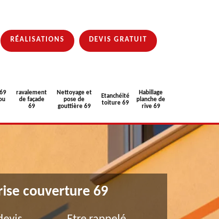
RÉALISATIONS
DEVIS GRATUIT
 69
ravalement
Nettoyage et
Habillage
Etanchéité
ou
de façade
pose de
planche de
toiture 69
69
gouttière 69
rive 69
rise couverture 69