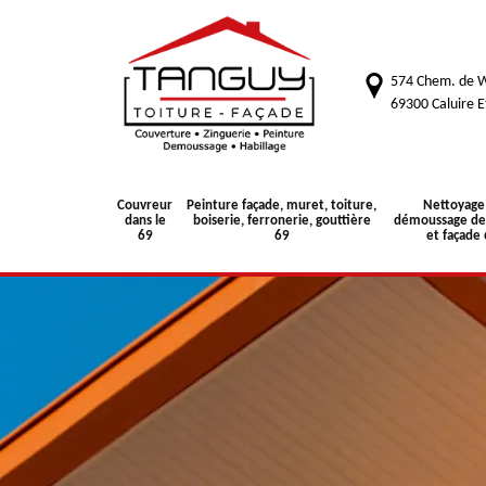
574 Chem. de W
69300 Caluire E
Couvreur
Peinture façade, muret, toiture,
Nettoyage
dans le
boiserie, ferronerie, gouttière
démoussage de 
69
69
et façade