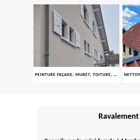
LE 69
PEINTURE FAÇADE, MURET, TOITURE, BOISERIE, FERRONERIE, GOUTTIÈRE 69
Ravalement 