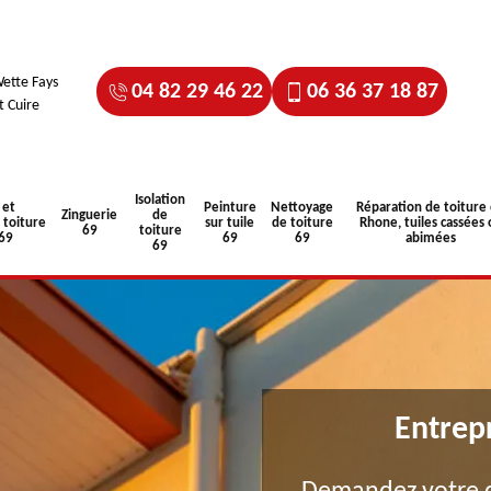
ette Fays
04 82 29 46 22
06 36 37 18 87
t Cuire
Isolation
 et
Peinture
Nettoyage
Réparation de toiture
Zinguerie
de
toiture
sur tuile
de toiture
Rhone, tuiles cassées 
69
toiture
 69
69
69
abimées
69
Entrep