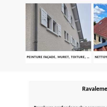
LE 69
PEINTURE FAÇADE, MURET, TOITURE, BOISERIE, FERRONERIE, GOUTTIÈRE 69
Ravalemen