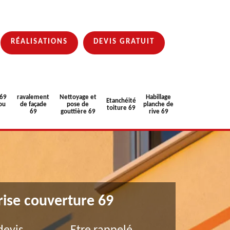
RÉALISATIONS
DEVIS GRATUIT
 69
ravalement
Nettoyage et
Habillage
Etanchéité
ou
de façade
pose de
planche de
toiture 69
69
gouttière 69
rive 69
rise couverture 69