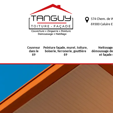
574 Chem. de W
69300 Caluire E
Couvreur
Peinture façade, muret, toiture,
Nettoyage
dans le
boiserie, ferronerie, gouttière
démoussage de 
69
69
et façade