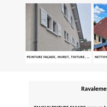
LE 69
PEINTURE FAÇADE, MURET, TOITURE, BOISERIE, FERRONERIE, GOUTTIÈRE 69
Ravalemen