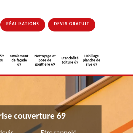
RÉALISATIONS
DEVIS GRATUIT
 69
ravalement
Nettoyage et
Habillage
Etanchéité
ou
de façade
pose de
planche de
toiture 69
69
gouttière 69
rive 69
rise couverture 69