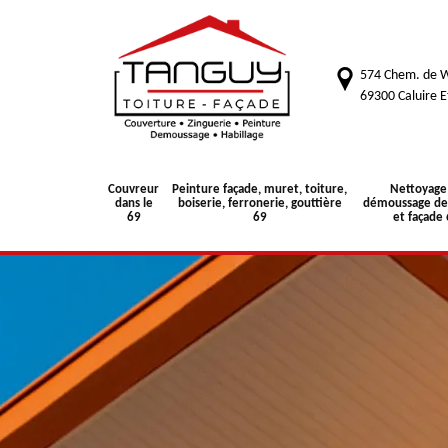
574 Chem. de W
69300 Caluire E
Couvreur
Peinture façade, muret, toiture,
Nettoyage
dans le
boiserie, ferronerie, gouttière
démoussage de 
69
69
et façade