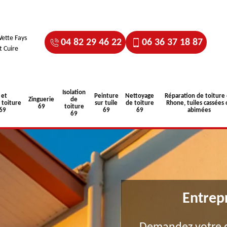
ette Fays
04 82 29 46 22
06 36 37 18 87
t Cuire
Isolation
 et
Peinture
Nettoyage
Réparation de toiture
Zinguerie
de
toiture
sur tuile
de toiture
Rhone, tuiles cassées 
69
toiture
 69
69
69
abimées
69
Entrep