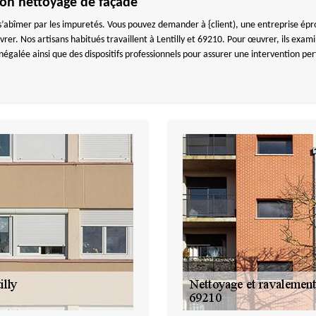
n nettoyage de façade
’abîmer par les impuretés. Vous pouvez demander à {client), une entreprise ép
er. Nos artisans habitués travaillent à Lentilly et 69210. Pour œuvrer, ils exa
négalée ainsi que des dispositifs professionnels pour assurer une intervention p