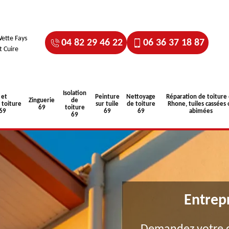
ette Fays
04 82 29 46 22
06 36 37 18 87
t Cuire
Isolation
 et
Peinture
Nettoyage
Réparation de toiture
Zinguerie
de
toiture
sur tuile
de toiture
Rhone, tuiles cassées 
69
toiture
 69
69
69
abimées
69
Entrep