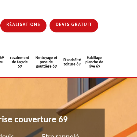
RÉALISATIONS
DEVIS GRATUIT
 69
ravalement
Nettoyage et
Habillage
Etanchéité
ou
de façade
pose de
planche de
toiture 69
69
gouttière 69
rive 69
rise couverture 69