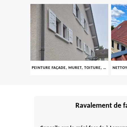
LE 69
PEINTURE FAÇADE, MURET, TOITURE, BOISERIE, FERRONERIE, GOUTTIÈRE 69
Ravalement de fa