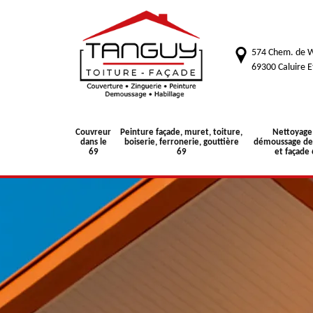
574 Chem. de W
69300 Caluire E
Couvreur
Peinture façade, muret, toiture,
Nettoyage
dans le
boiserie, ferronerie, gouttière
démoussage de 
69
69
et façade