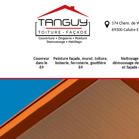
574 Chem. de W
69300 Caluire E
Couvreur
Peinture façade, muret, toiture,
Nettoyage
dans le
boiserie, ferronerie, gouttière
démoussage de 
69
69
et façade