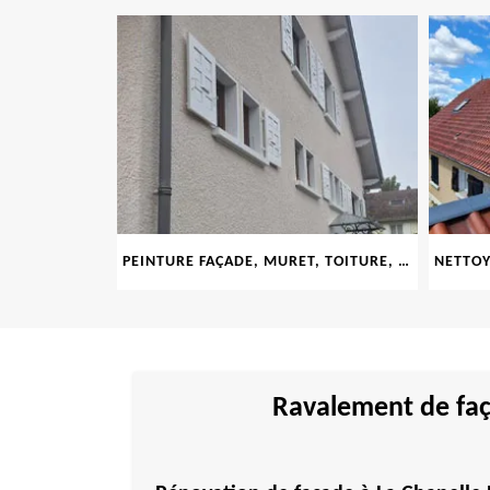
LE 69
PEINTURE FAÇADE, MURET, TOITURE, BOISERIE, FERRONERIE, GOUTTIÈRE 69
Ravalement de faç