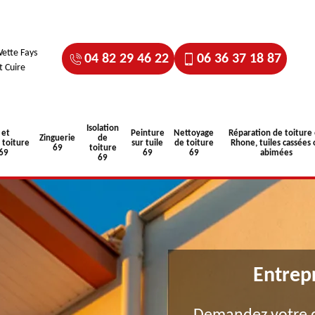
ette Fays
04 82 29 46 22
06 36 37 18 87
t Cuire
Isolation
 et
Peinture
Nettoyage
Réparation de toiture
Zinguerie
de
toiture
sur tuile
de toiture
Rhone, tuiles cassées 
69
toiture
 69
69
69
abimées
69
Entrep