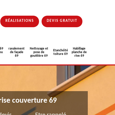
RÉALISATIONS
DEVIS GRATUIT
 69
ravalement
Nettoyage et
Habillage
Etanchéité
ou
de façade
pose de
planche de
toiture 69
69
gouttière 69
rive 69
rise couverture 69