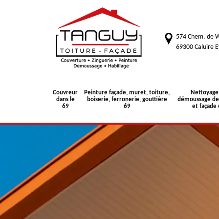
574 Chem. de W
69300 Caluire E
Couvreur
Peinture façade, muret, toiture,
Nettoyage
dans le
boiserie, ferronerie, gouttière
démoussage de 
69
69
et façade