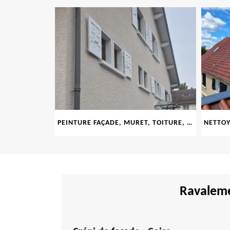
LE 69
PEINTURE FAÇADE, MURET, TOITURE, BOISERIE, FERRONERIE, GOUTTIÈRE 69
Ravaleme