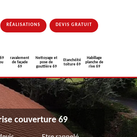
RÉALISATIONS
DEVIS GRATUIT
 69
ravalement
Nettoyage et
Habillage
Etanchéité
ou
de façade
pose de
planche de
toiture 69
69
gouttière 69
rive 69
rise couverture 69