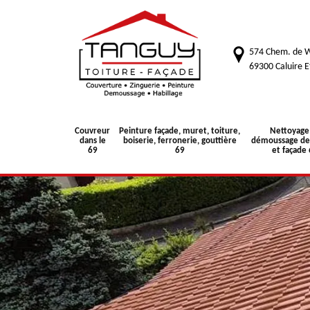
574 Chem. de W
69300 Caluire E
Couvreur
Peinture façade, muret, toiture,
Nettoyage
dans le
boiserie, ferronerie, gouttière
démoussage de 
69
69
et façade