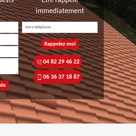
devis
Etre rappelé
t
immediatement
04 82 29 46 22
06 36 37 18 87