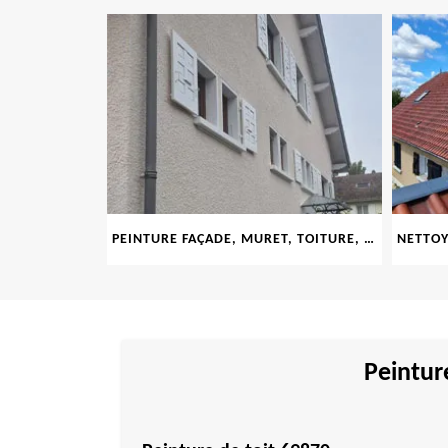
LE 69
PEINTURE FAÇADE, MURET, TOITURE, BOISERIE, FERRONERIE, GOUTTIÈRE 69
Peintur