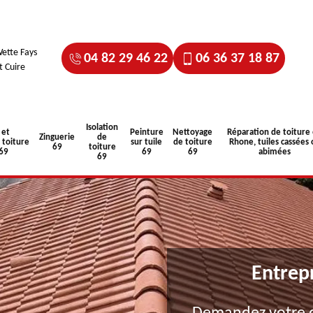
ette Fays
04 82 29 46 22
06 36 37 18 87
t Cuire
Isolation
 et
Peinture
Nettoyage
Réparation de toiture
Zinguerie
de
toiture
sur tuile
de toiture
Rhone, tuiles cassées 
69
toiture
 69
69
69
abimées
69
Entrep