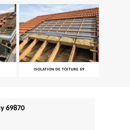
ISOLATION DE TOITURE 69
PEINT
cy 69870