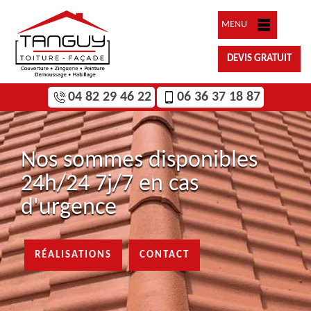
MENU
DEVIS GRATUIT
04 82 29 46 22
06 36 37 18 87
Nos sommes disponibles
24h/24 7j/7 en cas
d'urgence
RÉALISATIONS
CONTACT