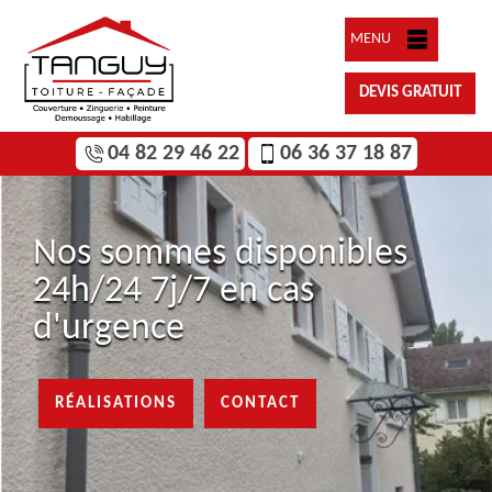
MENU
DEVIS GRATUIT
04 82 29 46 22
06 36 37 18 87
Nos sommes disponibles
24h/24 7j/7 en cas
d'urgence
RÉALISATIONS
CONTACT