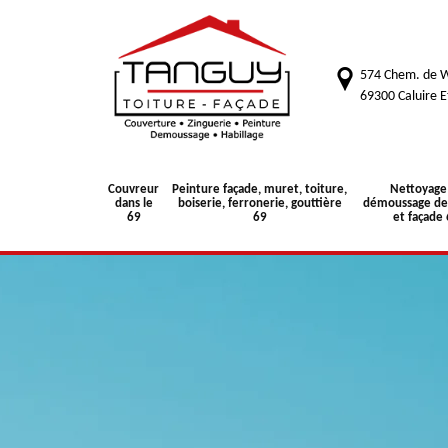
574 Chem. de W
69300 Caluire E
Couvreur
Peinture façade, muret, toiture,
Nettoyage
dans le
boiserie, ferronerie, gouttière
démoussage de 
69
69
et façade