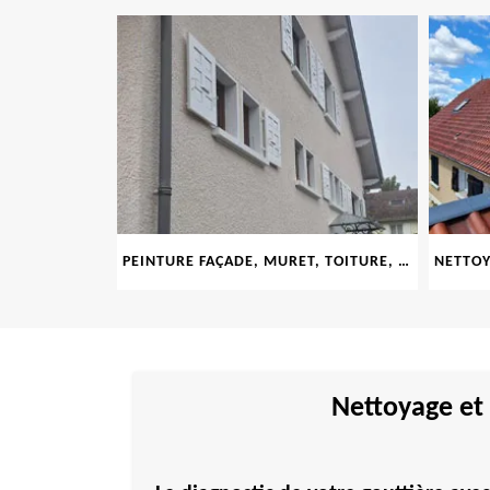
LE 69
PEINTURE FAÇADE, MURET, TOITURE, BOISERIE, FERRONERIE, GOUTTIÈRE 69
Nettoyage et 