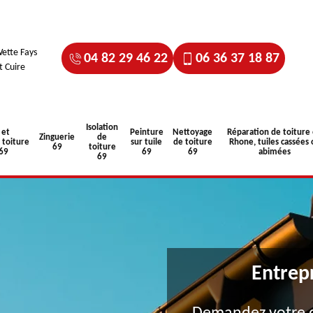
ette Fays
04 82 29 46 22
06 36 37 18 87
t Cuire
Isolation
 et
Peinture
Nettoyage
Réparation de toiture
Zinguerie
de
toiture
sur tuile
de toiture
Rhone, tuiles cassées 
69
toiture
 69
69
69
abimées
69
Entrep