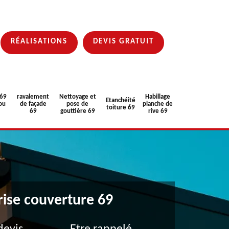
RÉALISATIONS
DEVIS GRATUIT
 69
ravalement
Nettoyage et
Habillage
Etanchéité
ou
de façade
pose de
planche de
toiture 69
69
gouttière 69
rive 69
rise couverture 69