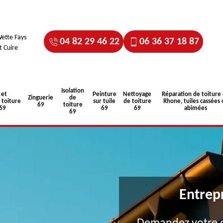
ette Fays
04 82 29 46 22
06 36 37 18 87
t Cuire
Isolation
 et
Peinture
Nettoyage
Réparation de toiture
Zinguerie
de
toiture
sur tuile
de toiture
Rhone, tuiles cassées 
69
toiture
 69
69
69
abimées
69
Entrep