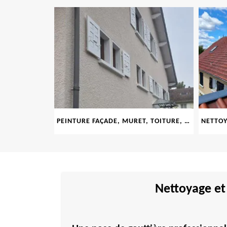
LE 69
PEINTURE FAÇADE, MURET, TOITURE, BOISERIE, FERRONERIE, GOUTTIÈRE 69
Nettoyage et