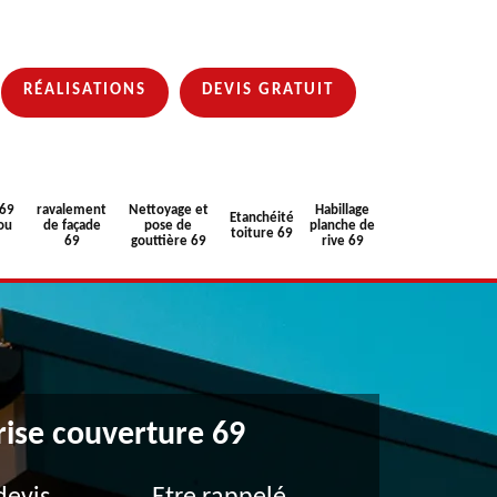
RÉALISATIONS
DEVIS GRATUIT
 69
ravalement
Nettoyage et
Habillage
Etanchéité
ou
de façade
pose de
planche de
toiture 69
69
gouttière 69
rive 69
rise couverture 69