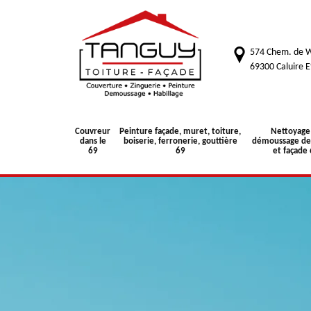
574 Chem. de W
69300 Caluire E
Couvreur
Peinture façade, muret, toiture,
Nettoyage
dans le
boiserie, ferronerie, gouttière
démoussage de 
69
69
et façade