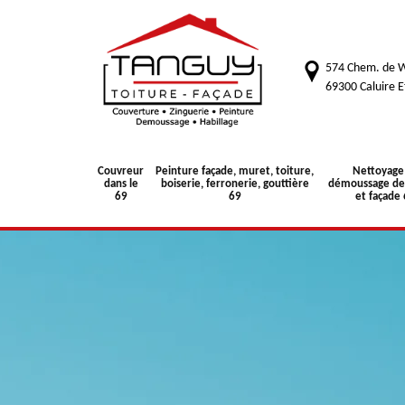
574 Chem. de W
69300 Caluire E
Couvreur
Peinture façade, muret, toiture,
Nettoyage
dans le
boiserie, ferronerie, gouttière
démoussage de 
69
69
et façade