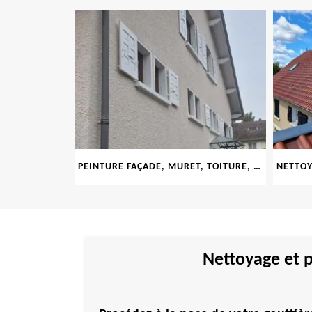
LE 69
PEINTURE FAÇADE, MURET, TOITURE, BOISERIE, FERRONERIE, GOUTTIÈRE 69
Nettoyage et p