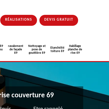
RÉALISATIONS
DEVIS GRATUIT
 69
ravalement
Nettoyage et
Habillage
Etanchéité
ou
de façade
pose de
planche de
toiture 69
69
gouttière 69
rive 69
rise couverture 69