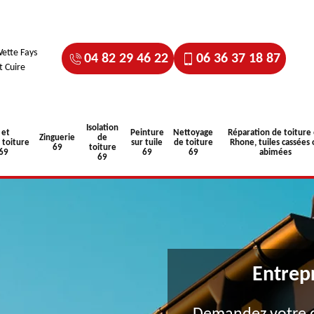
ette Fays
04 82 29 46 22
06 36 37 18 87
t Cuire
Isolation
 et
Peinture
Nettoyage
Réparation de toiture
Zinguerie
de
toiture
sur tuile
de toiture
Rhone, tuiles cassées 
69
toiture
 69
69
69
abimées
69
Entrep