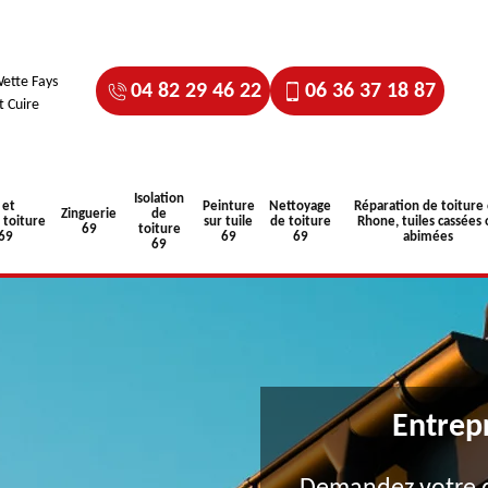
ette Fays
04 82 29 46 22
06 36 37 18 87
t Cuire
Isolation
 et
Peinture
Nettoyage
Réparation de toiture
Zinguerie
de
toiture
sur tuile
de toiture
Rhone, tuiles cassées 
69
toiture
 69
69
69
abimées
69
Entrep