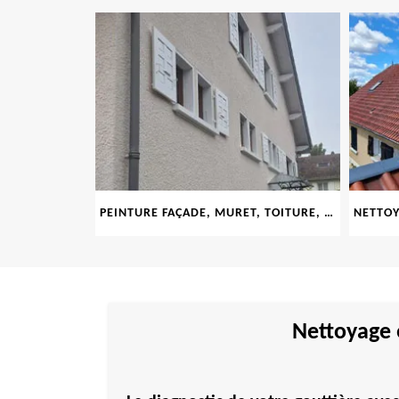
LE 69
PEINTURE FAÇADE, MURET, TOITURE, BOISERIE, FERRONERIE, GOUTTIÈRE 69
Nettoyage e