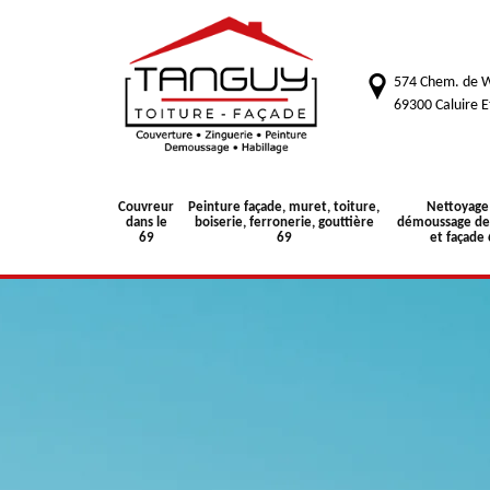
574 Chem. de W
69300 Caluire E
Couvreur
Peinture façade, muret, toiture,
Nettoyage
dans le
boiserie, ferronerie, gouttière
démoussage de 
69
69
et façade