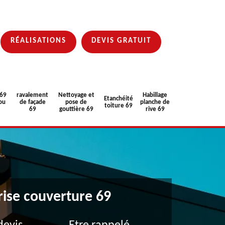
RÉALISATIONS
DEVIS GRATUIT
 69
ravalement
Nettoyage et
Habillage
Etanchéité
ou
de façade
pose de
planche de
toiture 69
69
gouttière 69
rive 69
rise couverture 69