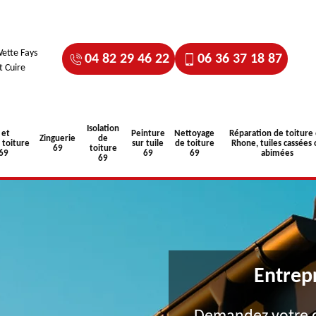
ette Fays
04 82 29 46 22
06 36 37 18 87
t Cuire
Isolation
 et
Peinture
Nettoyage
Réparation de toiture
Zinguerie
de
toiture
sur tuile
de toiture
Rhone, tuiles cassées 
69
toiture
 69
69
69
abimées
69
Entrep