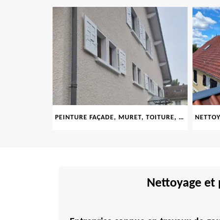
LE 69
PEINTURE FAÇADE, MURET, TOITURE, BOISERIE, FERRONERIE, GOUTTIÈRE 69
Nettoyage et 