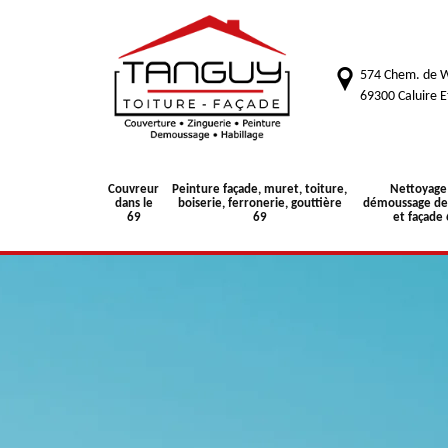
574 Chem. de W
69300 Caluire E
Couvreur
Peinture façade, muret, toiture,
Nettoyage
dans le
boiserie, ferronerie, gouttière
démoussage de 
69
69
et façade