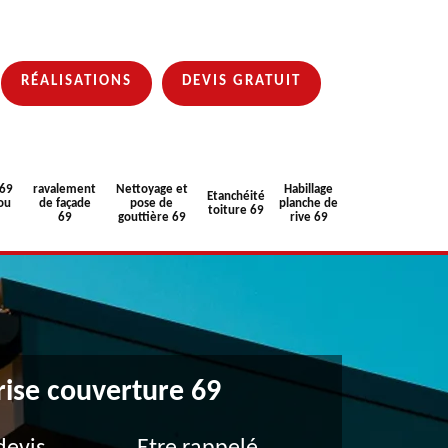
RÉALISATIONS
DEVIS GRATUIT
 69
ravalement
Nettoyage et
Habillage
Etanchéité
ou
de façade
pose de
planche de
toiture 69
69
gouttière 69
rive 69
rise couverture 69