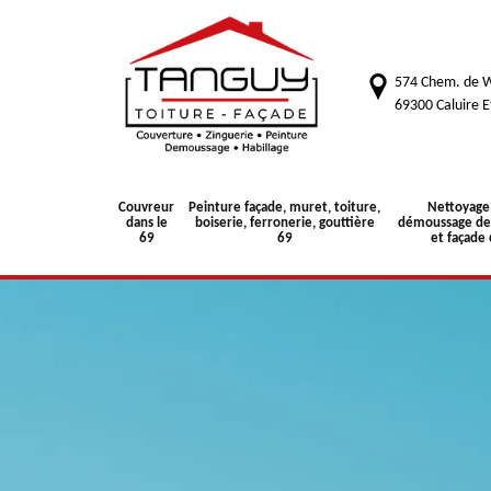
574 Chem. de W
69300 Caluire E
Couvreur
Peinture façade, muret, toiture,
Nettoyage
dans le
boiserie, ferronerie, gouttière
démoussage de 
69
69
et façade