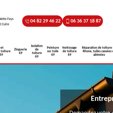
ette Fays
04 82 29 46 22
06 36 37 18 87
t Cuire
Isolation
 et
Peinture
Nettoyage
Réparation de toiture
Zinguerie
de
toiture
sur tuile
de toiture
Rhone, tuiles cassées 
69
toiture
 69
69
69
abimées
69
Entrep