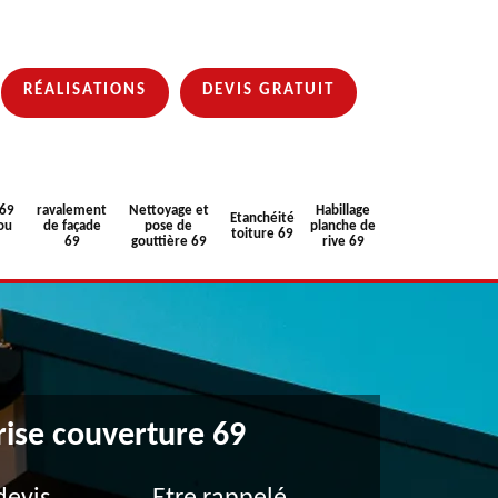
RÉALISATIONS
DEVIS GRATUIT
 69
ravalement
Nettoyage et
Habillage
Etanchéité
ou
de façade
pose de
planche de
toiture 69
69
gouttière 69
rive 69
rise couverture 69